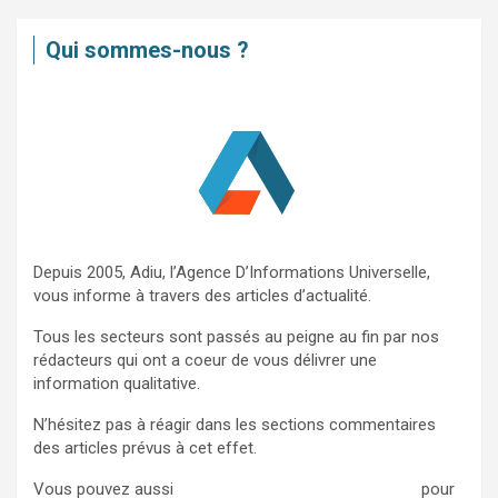
h
e
Qui sommes-nous ?
r
c
h
e
r
Depuis 2005, Adiu, l’Agence D’Informations Universelle,
vous informe à travers des articles d’actualité.
Tous les secteurs sont passés au peigne au fin par nos
rédacteurs qui ont a coeur de vous délivrer une
information qualitative.
N’hésitez pas à réagir dans les sections commentaires
des articles prévus à cet effet.
Vous pouvez aussi
nous contacter via ce formulaire
pour