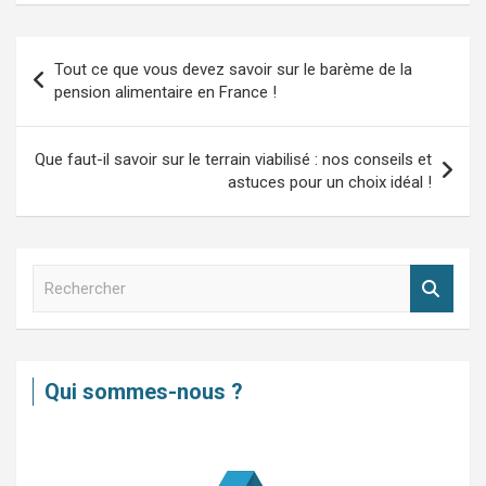
Navigation
Tout ce que vous devez savoir sur le barème de la
de
pension alimentaire en France !
l’article
Que faut-il savoir sur le terrain viabilisé : nos conseils et
astuces pour un choix idéal !
R
e
c
h
e
Qui sommes-nous ?
r
c
h
e
r