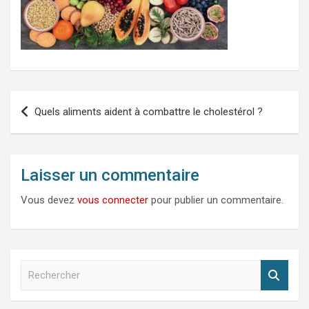
Navigation
Quels aliments aident à combattre le cholestérol ?
de
l’article
Laisser un commentaire
Vous devez
vous connecter
pour publier un commentaire.
R
e
c