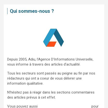
h
e
Qui sommes-nous ?
r
c
h
e
r
Depuis 2005, Adiu, l’Agence D’Informations Universelle,
vous informe à travers des articles d’actualité.
Tous les secteurs sont passés au peigne au fin par nos
rédacteurs qui ont a coeur de vous délivrer une
information qualitative.
N’hésitez pas à réagir dans les sections commentaires
des articles prévus à cet effet.
Vous pouvez aussi
nous contacter via ce formulaire
pour