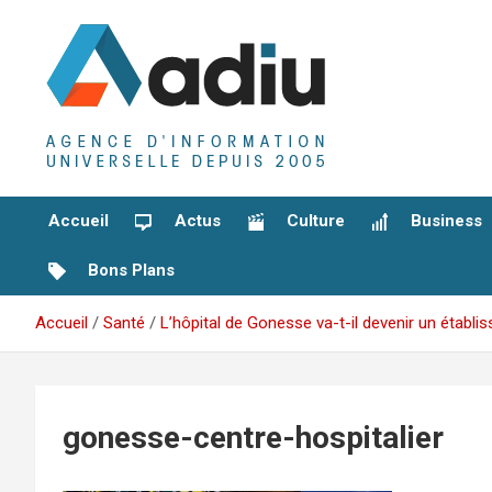
Aller
au
contenu
Agence D'Informations Universelle
Adiu
Accueil
Actus
Culture
Business
Bons Plans
Accueil
Santé
L’hôpital de Gonesse va-t-il devenir un établi
gonesse-centre-hospitalier