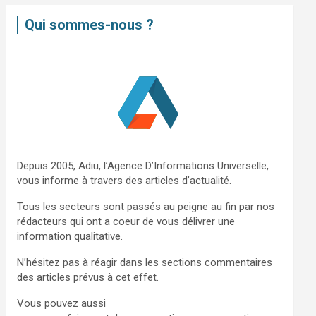
e
Qui sommes-nous ?
r
c
h
e
r
Depuis 2005, Adiu, l’Agence D’Informations Universelle,
vous informe à travers des articles d’actualité.
Tous les secteurs sont passés au peigne au fin par nos
rédacteurs qui ont a coeur de vous délivrer une
information qualitative.
N’hésitez pas à réagir dans les sections commentaires
des articles prévus à cet effet.
Vous pouvez aussi
nous contacter via ce formulaire