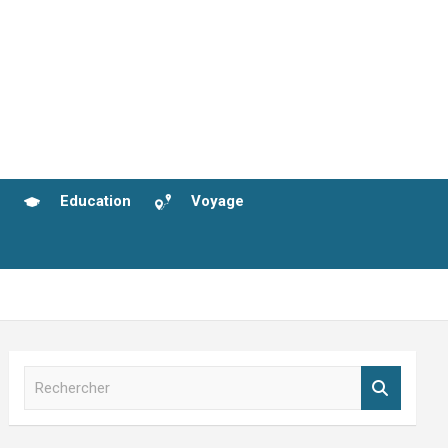
Education
Voyage
R
e
c
h