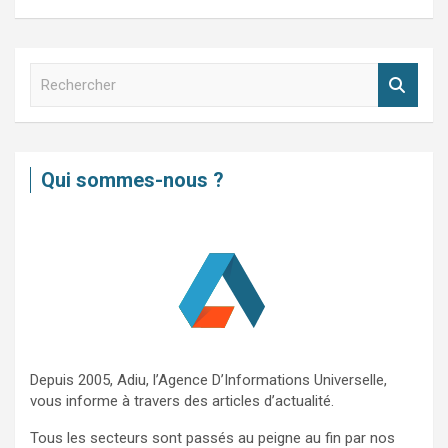
R
e
c
h
e
Qui sommes-nous ?
r
c
h
e
r
Depuis 2005, Adiu, l’Agence D’Informations Universelle,
vous informe à travers des articles d’actualité.
Tous les secteurs sont passés au peigne au fin par nos