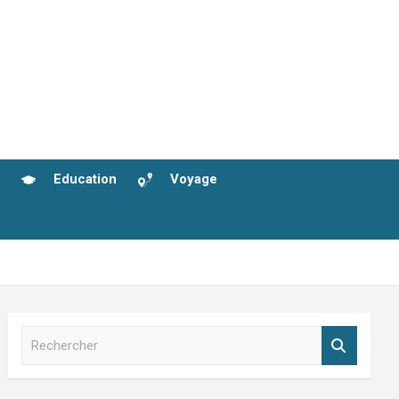
Education
Voyage
R
e
c
h