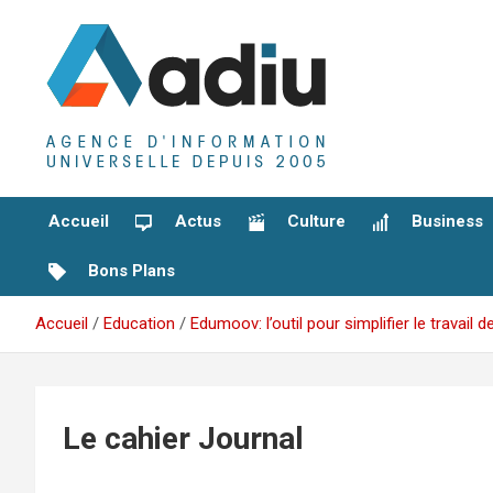
Aller
au
contenu
Agence D'Informations Universelle
Adiu
Accueil
Actus
Culture
Business
Bons Plans
Accueil
Education
Edumoov: l’outil pour simplifier le travail
Le cahier Journal