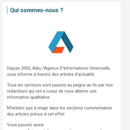
e
Qui sommes-nous ?
r
c
h
e
r
Depuis 2005, Adiu, l’Agence D’Informations Universelle,
vous informe à travers des articles d’actualité.
Tous les secteurs sont passés au peigne au fin par nos
rédacteurs qui ont a coeur de vous délivrer une
information qualitative.
N’hésitez pas à réagir dans les sections commentaires
des articles prévus à cet effet.
Vous pouvez aussi
nous contacter via ce formulaire