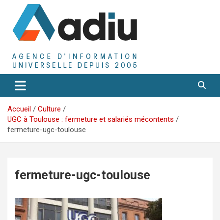
Aller
au
contenu
Agence D'Informations Universelle
Adiu
Accueil
Culture
UGC à Toulouse : fermeture et salariés mécontents
fermeture-ugc-toulouse
fermeture-ugc-toulouse