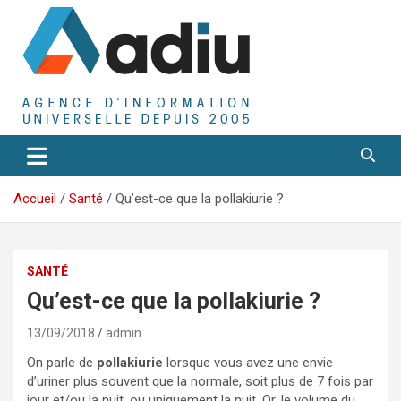
Aller
au
contenu
Agence D'Informations Universelle
Adiu
Accueil
Santé
Qu’est-ce que la pollakiurie ?
SANTÉ
Qu’est-ce que la pollakiurie ?
13/09/2018
admin
On parle de
pollakiurie
lorsque vous avez une envie
d’uriner plus souvent que la normale, soit plus de 7 fois par
jour et/ou la nuit, ou uniquement la nuit. Or, le volume du