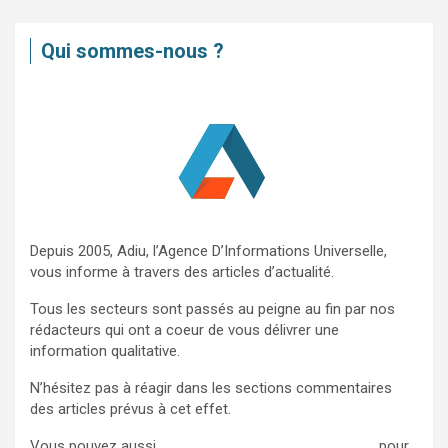
h
e
Qui sommes-nous ?
r
c
h
e
r
Depuis 2005, Adiu, l’Agence D’Informations Universelle,
vous informe à travers des articles d’actualité.
Tous les secteurs sont passés au peigne au fin par nos
rédacteurs qui ont a coeur de vous délivrer une
information qualitative.
N’hésitez pas à réagir dans les sections commentaires
des articles prévus à cet effet.
Vous pouvez aussi
nous contacter via ce formulaire
pour