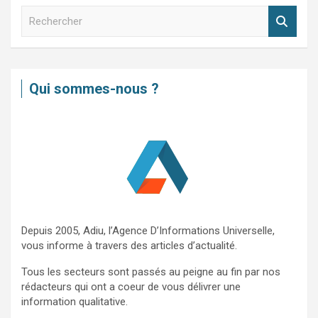
R
e
c
h
e
Qui sommes-nous ?
r
c
h
e
r
Depuis 2005, Adiu, l’Agence D’Informations Universelle,
vous informe à travers des articles d’actualité.
Tous les secteurs sont passés au peigne au fin par nos
rédacteurs qui ont a coeur de vous délivrer une
information qualitative.