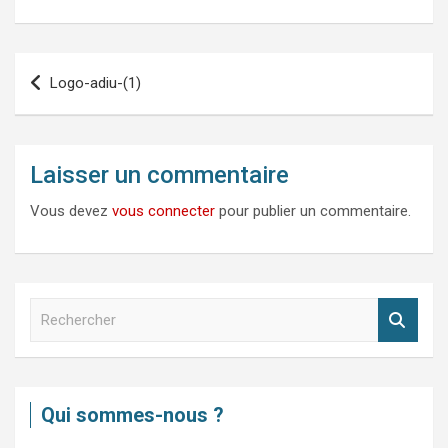
Navigation
Logo-adiu-(1)
de
l’article
Laisser un commentaire
Vous devez
vous connecter
pour publier un commentaire.
R
e
c
h
e
Qui sommes-nous ?
r
c