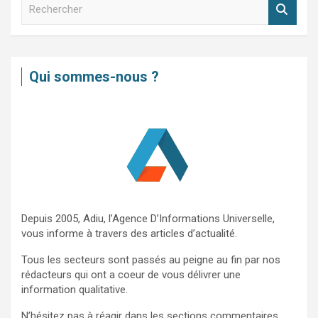
R
e
c
h
e
Qui sommes-nous ?
r
c
h
e
r
Depuis 2005, Adiu, l’Agence D’Informations Universelle,
vous informe à travers des articles d’actualité.
Tous les secteurs sont passés au peigne au fin par nos
rédacteurs qui ont a coeur de vous délivrer une
information qualitative.
N’hésitez pas à réagir dans les sections commentaires