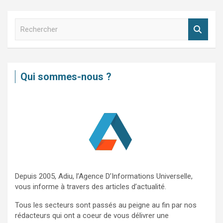
R
e
c
h
e
Qui sommes-nous ?
r
c
h
e
r
Depuis 2005, Adiu, l’Agence D’Informations Universelle,
vous informe à travers des articles d’actualité.
Tous les secteurs sont passés au peigne au fin par nos
rédacteurs qui ont a coeur de vous délivrer une