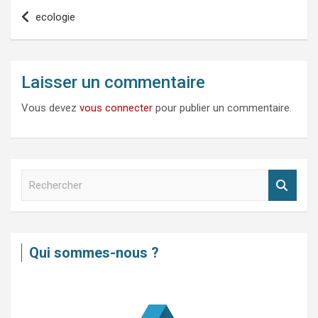
Navigation
ecologie
de
l’article
Laisser un commentaire
Vous devez
vous connecter
pour publier un commentaire.
R
e
c
h
e
Qui sommes-nous ?
r
c
h
e
r