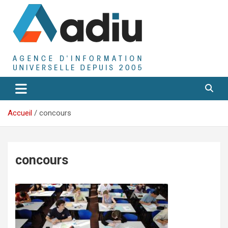
Aller
au
contenu
Agence D'Informations Universelle
Adiu
Accueil
concours
concours