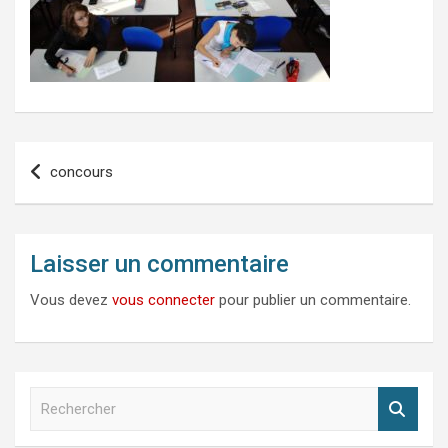
Navigation
concours
de
l’article
Laisser un commentaire
Vous devez
vous connecter
pour publier un commentaire.
R
e
c