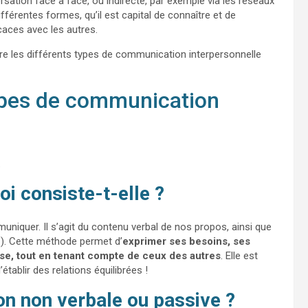
rsation face à face, ou indirecte, par exemple via les réseaux
férentes formes, qu’il est capital de connaître et de
caces avec les autres.
re les différents
types
de communication interpersonnelle
types de communication
.
i consiste-t-elle ?
niquer. Il s’agit du contenu verbal de nos propos, ainsi que
.…). Cette méthode permet d’
exprimer ses besoins, ses
use, tout en tenant compte de ceux des autres
. Elle est
établir des relations équilibrées !
on non verbale ou passive ?