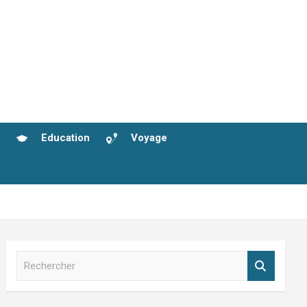
Education
Voyage
R
e
c
h