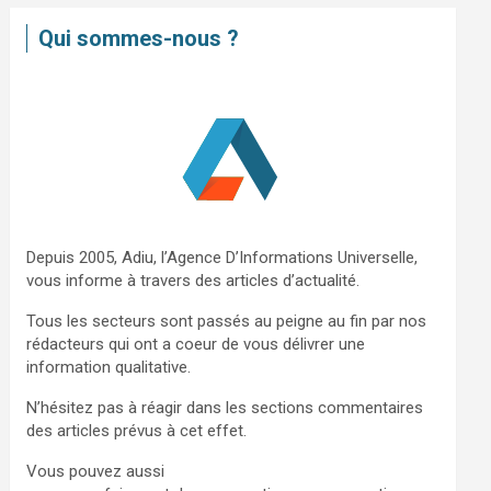
e
Qui sommes-nous ?
r
c
h
e
r
Depuis 2005, Adiu, l’Agence D’Informations Universelle,
vous informe à travers des articles d’actualité.
Tous les secteurs sont passés au peigne au fin par nos
rédacteurs qui ont a coeur de vous délivrer une
information qualitative.
N’hésitez pas à réagir dans les sections commentaires
des articles prévus à cet effet.
Vous pouvez aussi
nous contacter via ce formulaire