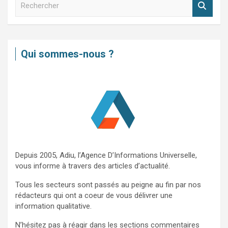
e
c
h
e
Qui sommes-nous ?
r
c
h
e
r
Depuis 2005, Adiu, l’Agence D’Informations Universelle,
vous informe à travers des articles d’actualité.
Tous les secteurs sont passés au peigne au fin par nos
rédacteurs qui ont a coeur de vous délivrer une
information qualitative.
N’hésitez pas à réagir dans les sections commentaires