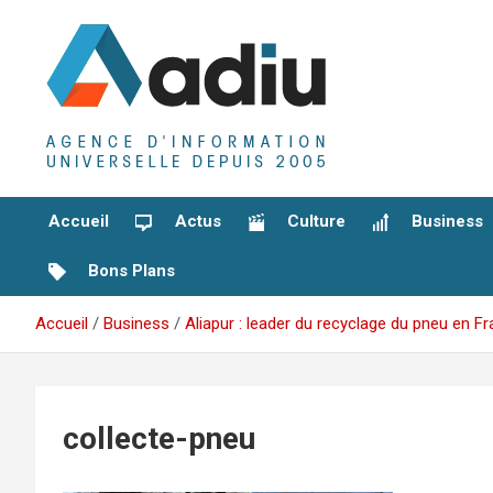
Aller
au
contenu
Agence D'Informations Universelle
Adiu
Accueil
Actus
Culture
Business
Bons Plans
Accueil
Business
Aliapur : leader du recyclage du pneu en F
collecte-pneu