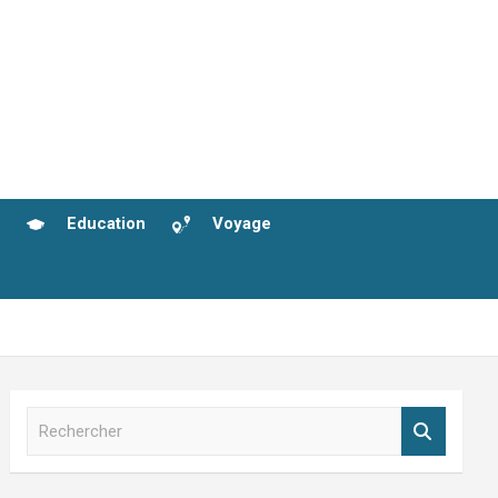
Education
Voyage
R
e
c
h