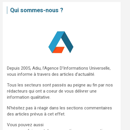
e
Qui sommes-nous ?
r
c
h
e
r
Depuis 2005, Adiu, l’Agence D’Informations Universelle,
vous informe à travers des articles d’actualité.
Tous les secteurs sont passés au peigne au fin par nos
rédacteurs qui ont a coeur de vous délivrer une
information qualitative.
N’hésitez pas à réagir dans les sections commentaires
des articles prévus à cet effet.
Vous pouvez aussi
nous contacter via ce formulaire