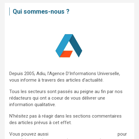
e
Qui sommes-nous ?
r
c
h
e
r
Depuis 2005, Adiu, l’Agence D’Informations Universelle,
vous informe à travers des articles d’actualité.
Tous les secteurs sont passés au peigne au fin par nos
rédacteurs qui ont a coeur de vous délivrer une
information qualitative.
N’hésitez pas à réagir dans les sections commentaires
des articles prévus à cet effet.
Vous pouvez aussi
nous contacter via ce formulaire
pour