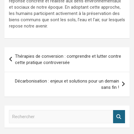
réponse concrète et réaliste aux défis environnementaux
et sociaux de notre époque. En adoptant cette approche,
les humains participent activement à la préservation des
biens communs que sont les sols, l’eau et l’air, sur lesquels
repose notre avenir.
Navigation
Thérapies de conversion : comprendre et lutter contre
de
cette pratique controversée
l’article
Décarbonisation : enjeux et solutions pour un demain
sans fin !
R
e
c
h