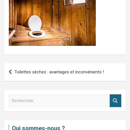
Navigation
Toilettes sèches : avantages et inconvénients !
de
l’article
R
e
c
h
e
Qui sommes-nous ?
r