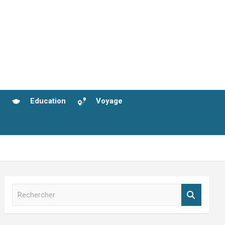
Education
Voyage
R
e
c
h