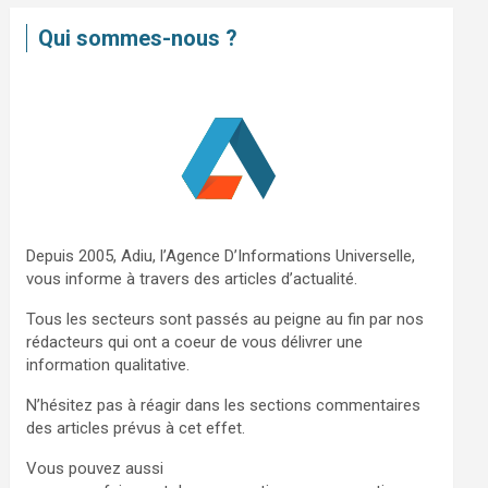
e
Qui sommes-nous ?
r
c
h
e
r
Depuis 2005, Adiu, l’Agence D’Informations Universelle,
vous informe à travers des articles d’actualité.
Tous les secteurs sont passés au peigne au fin par nos
rédacteurs qui ont a coeur de vous délivrer une
information qualitative.
N’hésitez pas à réagir dans les sections commentaires
des articles prévus à cet effet.
Vous pouvez aussi
nous contacter via ce formulaire