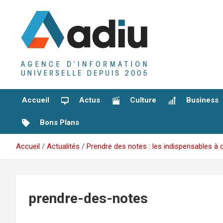
Aller
au
contenu
Agence D'Informations Universelle
Adiu
Accueil
Actus
Culture
Business
Bons Plans
Accueil
Actualités
Prendre des notes : les indispensables à c
prendre-des-notes