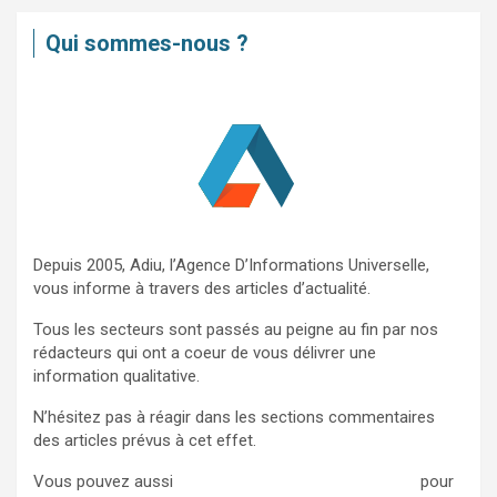
e
Qui sommes-nous ?
r
c
h
e
r
Depuis 2005, Adiu, l’Agence D’Informations Universelle,
vous informe à travers des articles d’actualité.
Tous les secteurs sont passés au peigne au fin par nos
rédacteurs qui ont a coeur de vous délivrer une
information qualitative.
N’hésitez pas à réagir dans les sections commentaires
des articles prévus à cet effet.
Vous pouvez aussi
nous contacter via ce formulaire
pour