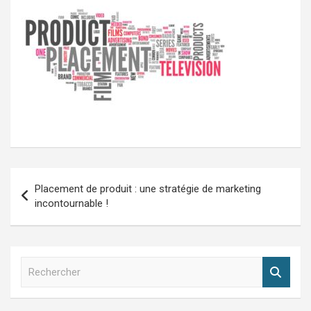
Navigation
Placement de produit : une stratégie de marketing
de
incontournable !
l’article
R
e
c
h