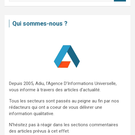
c
h
e
Qui sommes-nous ?
r
c
h
e
r
Depuis 2005, Adiu, l’Agence D’Informations Universelle,
vous informe à travers des articles d’actualité.
Tous les secteurs sont passés au peigne au fin par nos
rédacteurs qui ont a coeur de vous délivrer une
information qualitative.
N’hésitez pas à réagir dans les sections commentaires
des articles prévus à cet effet.