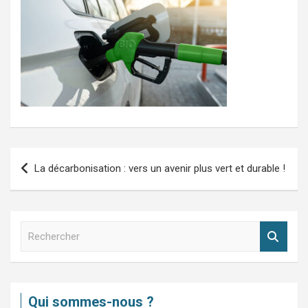
Navigation
La décarbonisation : vers un avenir plus vert et durable !
de
l’article
R
e
c
h
e
Qui sommes-nous ?
r