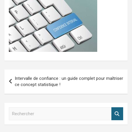
Navigation
Intervalle de confiance : un guide complet pour maîtriser
de
ce concept statistique !
l’article
R
e
c
h