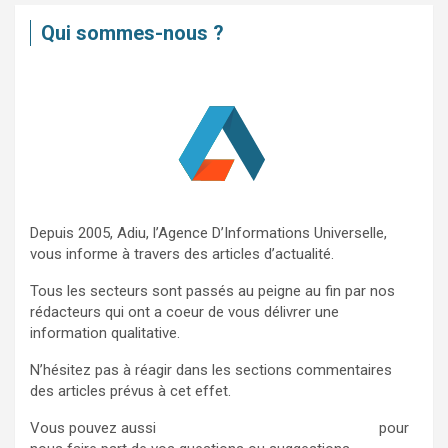
e
Qui sommes-nous ?
r
c
h
e
r
Depuis 2005, Adiu, l’Agence D’Informations Universelle,
vous informe à travers des articles d’actualité.
Tous les secteurs sont passés au peigne au fin par nos
rédacteurs qui ont a coeur de vous délivrer une
information qualitative.
N’hésitez pas à réagir dans les sections commentaires
des articles prévus à cet effet.
Vous pouvez aussi
nous contacter via ce formulaire
pour