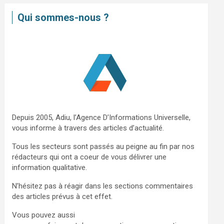
e
Qui sommes-nous ?
r
c
h
e
r
Depuis 2005, Adiu, l’Agence D’Informations Universelle,
vous informe à travers des articles d’actualité.
Tous les secteurs sont passés au peigne au fin par nos
rédacteurs qui ont a coeur de vous délivrer une
information qualitative.
N’hésitez pas à réagir dans les sections commentaires
des articles prévus à cet effet.
Vous pouvez aussi
nous contacter via ce formulaire