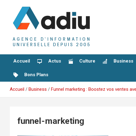
Aller
au
contenu
Agence D'Informations Universelle
Adiu
Accueil
Actus
Culture
Business
Bons Plans
Accueil
Business
Funnel marketing : Boostez vos ventes avec
funnel-marketing