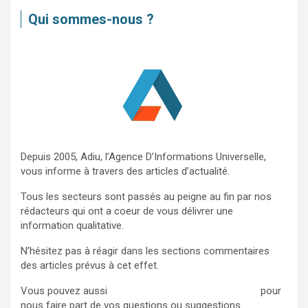
e
Qui sommes-nous ?
r
c
h
e
r
Depuis 2005, Adiu, l’Agence D’Informations Universelle,
vous informe à travers des articles d’actualité.
Tous les secteurs sont passés au peigne au fin par nos
rédacteurs qui ont a coeur de vous délivrer une
information qualitative.
N’hésitez pas à réagir dans les sections commentaires
des articles prévus à cet effet.
Vous pouvez aussi
nous contacter via ce formulaire
pour
nous faire part de vos questions ou suggestions.