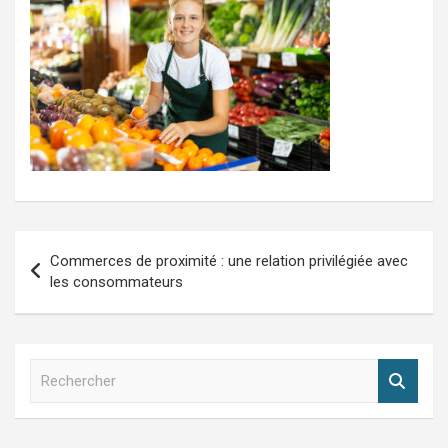
Navigation
Commerces de proximité : une relation privilégiée avec
de
les consommateurs
l’article
R
e
c
h